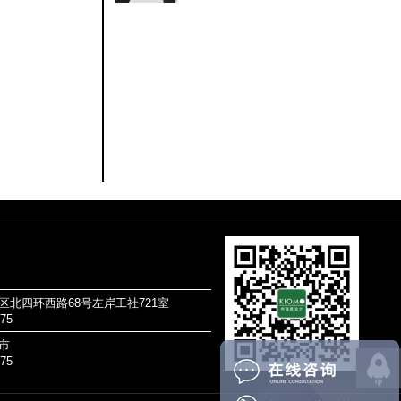
区北四环西路68号左岸工社721室
075
市
075