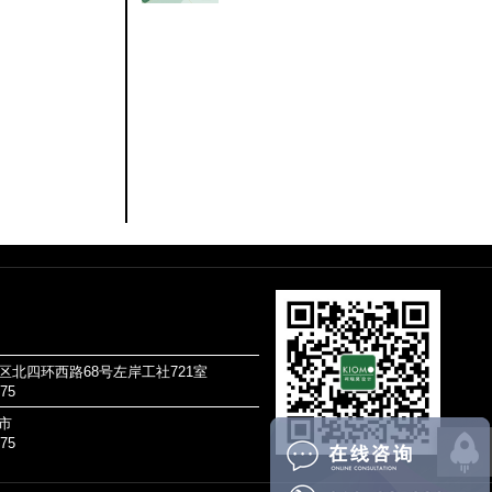
区北四环西路68号左岸工社721室
075
市
075